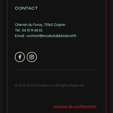
CONTACT
Chemin du foray, 73160 Cognin
Tel : 06 13 19 68 32
Chargement
Email : contact@ecoleclubblackcat.fr
© 2025
Gravity freelance
. All Rights Reserved.
politique-de-confidentialite