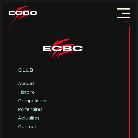
Skip
to
content
ACCUEIL
HISTOIRE
COMPÉTITIONS
CLUB
PARTENAIRES
Accueil
Histoire
ACTUALITÉS
Compétitions
Partenaires
CONTACT
Actualités
Contact