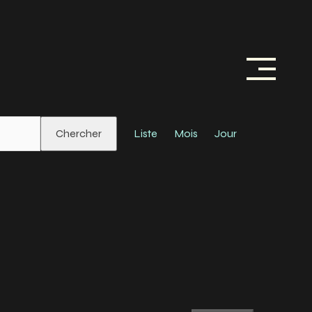
Navigat
Chercher
Liste
Mois
Jour
De
Vues
Évènem