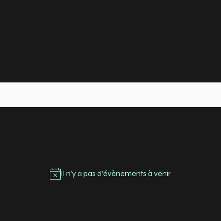
ACCUEIL
HISTOIRE
COMPÉTITIONS
PARTENAIRES
ACTUALITÉS
Il n’y a pas d’évènements à venir.
CONTACT